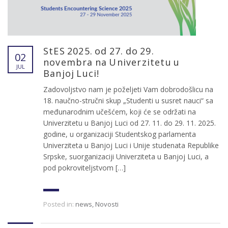
StES 2025. od 27. do 29.
02
novembra na Univerzitetu u
JUL
Banjoj Luci!
Zadovoljstvo nam je poželjeti Vam dobrodošlicu na
18. naučno-stručni skup „Studenti u susret nauci“ sa
međunarodnim učešćem, koji će se održati na
Univerzitetu u Banjoj Luci od 27. 11. do 29. 11. 2025.
godine, u organizaciji Studentskog parlamenta
Univerziteta u Banjoj Luci i Unije studenata Republike
Srpske, suorganizaciji Univerziteta u Banjoj Luci, a
pod pokroviteljstvom […]
Posted in:
news
,
Novosti