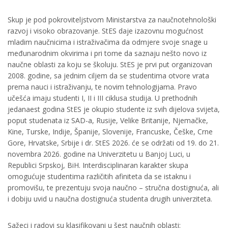
Skup je pod pokroviteljstvom Ministarstva za naučnotehnološki
razvoj i visoko obrazovanje. StES daje izazovnu mogućnost
mladim naučnicima i istraživačima da odmjere svoje snage u
međunarodnim okvirima i pri tome da saznaju nešto novo iz
naučne oblasti za koju se školuju. StES je prvi put organizovan
2008. godine, sa jednim ciljem da se studentima otvore vrata
prema nauci i istraživanju, te novim tehnologijama. Pravo
učešća imaju studenti I, II i III ciklusa studija. U prethodnih
jedanaest godina StES je okupio studente iz svih dijelova svijeta,
poput studenata iz SAD-a, Rusije, Velike Britanije, Njemačke,
Kine, Turske, Indije, Španije, Slovenije, Francuske, Češke, Crne
Gore, Hrvatske, Srbije i dr. StES 2026. će se održati od 19. do 21.
novembra 2026. godine na Univerzitetu u Banjoj Luci, u
Republici Srpskoj, BiH. Interdisciplinaran karakter skupa
omogućuje studentima različitih afiniteta da se istaknu i
promovišu, te prezentuju svoja naučno – stručna dostignuća, ali
i dobiju uvid u naučna dostignuća studenta drugih univerziteta.
Sažeci i radovi su klasifikovani u šest naučnih oblasti: