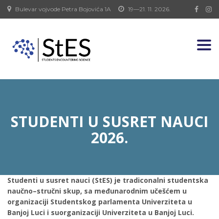
Bulevar vojvode Petra Bojovića 1A
19—21. 11. 2026.
Togg
navi
STUDENTI U SUSRET NAUCI
2026.
Studenti u susret nauci (StES) je tradiconalni studentska
naučno–stručni skup, sa međunarodnim učešćem u
organizaciji Studentskog parlamenta Univerziteta u
Banjoj Luci i suorganizaciji Univerziteta u Banjoj Luci.