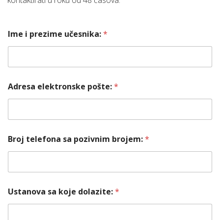
kontaktirati u roku od 48 časova.
1
Ime i prezime učesnika:
*
5
p
o
z
i
v
Adresa elektronske pošte:
*
n
i
m
*
Broj telefona sa pozivnim brojem:
*
Ustanova sa koje dolazite:
*