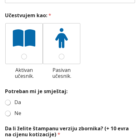
Učestvujem kao:
*
Aktivan
Pasivan
učesnik.
učesnik.
Potreban mi je smještaj:
Da
Ne
Da li želite štampanu verziju zbornika? (+ 10 evra
na cijenu kotizacije)
*