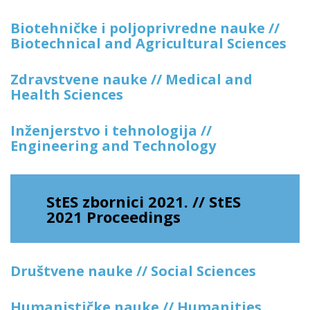
Biotehničke i poljoprivredne nauke //
Biotechnical and Agricultural Sciences
Zdravstvene nauke // Medical and
Health Sciences
Inženjerstvo i tehnologija //
Engineering and Technology
StES zbornici 2021. // StES
2021 Proceedings
Društvene nauke // Social Sciences
Humanističke nauke // Humanities