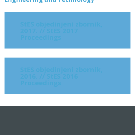
StES objedinjeni zbornik,
2017. // StES 2017
Proceedings
StES objedinjeni zbornik,
2016. // StES 2016
Proceedings