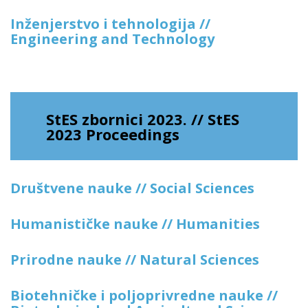
Inženjerstvo i tehnologija //
Engineering and Technology
StES zbornici 2023. // StES
2023 Proceedings
Društvene nauke // Social Sciences
Humanističke nauke // Humanities
Prirodne nauke // Natural Sciences
Biotehničke i poljoprivredne nauke //