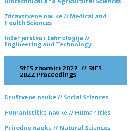
Biotechnical and Agricultural Sciences
Zdravstvene nauke // Medical and
Health Sciences
Inženjerstvo i tehnologija //
Engineering and Technology
StES zbornici 2022. // StES
2022 Proceedings
Društvene nauke // Social Sciences
Humanističke nauke // Humanities
Prirodne nauke // Natural Sciences