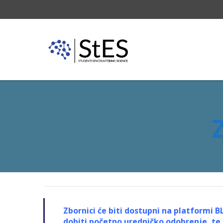
Zbornici će biti dostupni na platformi 
dobiti početno uredničko odobrenje, te 