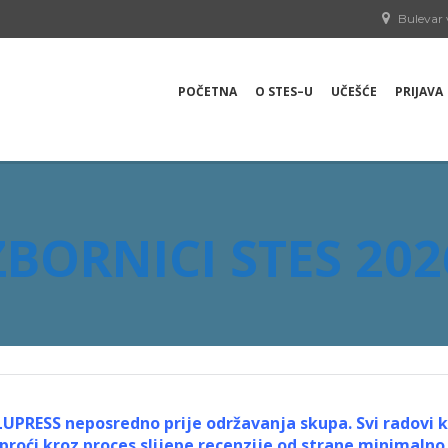
Bulevar 
POČETNA
O STES–U
UČEŠĆE
PRIJAVA
ZBORNICI STES 202
BLUPRESS neposredno prije održavanja skupa. Svi radovi 
proći kroz proces slijepe recenzije od strane minimaln