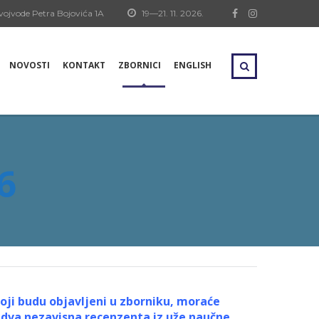
vojvode Petra Bojovića 1A
19—21. 11. 2026.
NOVOSTI
KONTAKT
ZBORNICI
ENGLISH
6
koji budu objavljeni u zborniku, moraće
o dva nezavisna recenzenta iz uže naučne